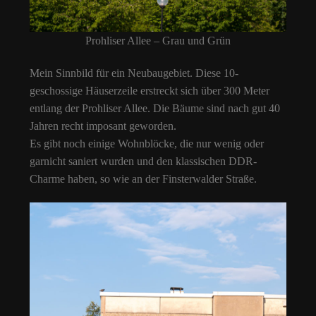
Prohliser Allee – Grau und Grün
Mein Sinnbild für ein Neubaugebiet. Diese 10-
geschossige Häuserzeile erstreckt sich über 300 Meter
entlang der Prohliser Allee. Die Bäume sind nach gut 40
Jahren recht imposant geworden.
Es gibt noch einige Wohnblöcke, die nur wenig oder
garnicht saniert wurden und den klassischen DDR-
Charme haben, so wie an der Finsterwalder Straße.