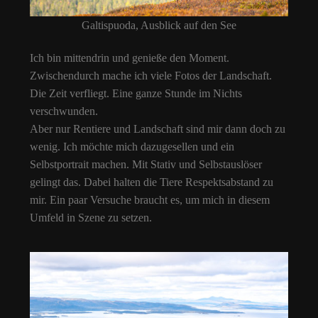
Galtispuoda, Ausblick auf den See
Ich bin mittendrin und genieße den Moment.
Zwischendurch mache ich viele Fotos der Landschaft.
Die Zeit verfliegt. Eine ganze Stunde im Nichts
verschwunden.
Aber nur Rentiere und Landschaft sind mir dann doch zu
wenig. Ich möchte mich dazugesellen und ein
Selbstportrait machen. Mit Stativ und Selbstauslöser
gelingt das. Dabei halten die Tiere Respektsabstand zu
mir. Ein paar Versuche braucht es, um mich in diesem
Umfeld in Szene zu setzen.